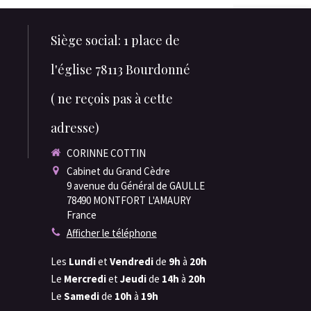
Siège social: 1 place de
l'église 78113 Bourdonné
( ne reçois pas à cette
adresse)
CORINNE COTTIN
Cabinet du Grand Cèdre
9 avenue du Général de GAULLE
78490
MONTFORT L'AMAURY
France
Afficher le téléphone
Les
Lundi
et
Vendredi
de
9h
à
20h
Le
Mercredi
et
Jeudi
de
14h
à
20h
Le
Samedi
de
10h
à
19h