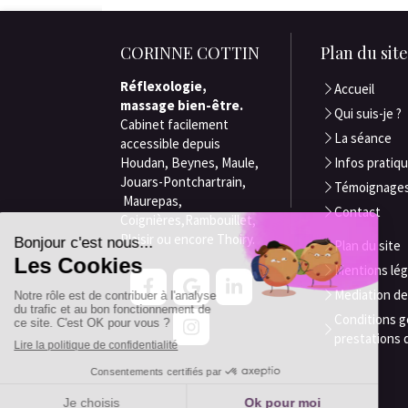
CORINNE COTTIN
Plan du sit
Réflexologie,
Accueil
massage bien-être.
Qui suis-je ?
Cabinet facilement
La séance
accessible depuis
Houdan, Beynes, Maule,
Infos pratiq
Jouars-Pontchartrain,
Témoignage
Maurepas,
Contact
Coignières,Rambouillet,
Plaisir ou encore Thoiry.
Plan du site
Mentions lég
Mediation d
Conditions g
prestations 