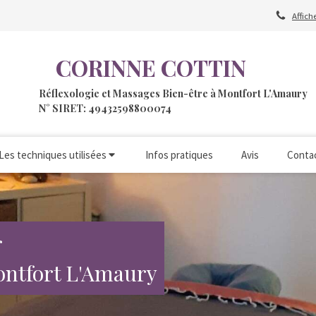
Affich
CORINNE COTTIN
Réflexologie et Massages Bien-être à Montfort L'Amaury
N° SIRET: 49432598800074
Les techniques utilisées
Infos pratiques
Avis
Conta
r
ontfort L'Amaury